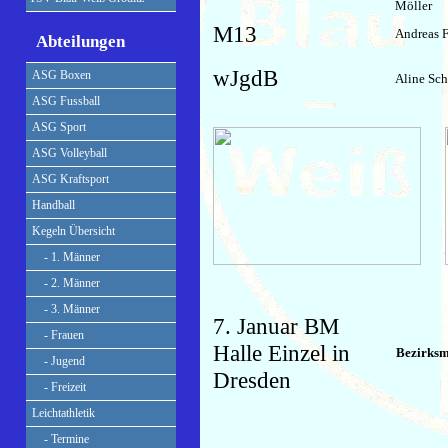
Möller
M13
Andreas F
Abteilungen
wJgdB
ASG Boxen
Aline Sc
ASG Fussball
ASG Sport
ASG Volleyball
ASG Kraftsport
Handball
Kegeln Übersicht
- 1. Männer
- 2. Männer
- 3. Männer
7. Januar BM
- Frauen
Halle Einzel in
Bezirksm
- Jugend
Dresden
- Freizeit
Leichtathletik
- Termine