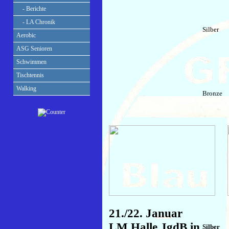
- Berichte
- LA Chronik
Silber
Aerobic
ASG Senioren
Schwimmen
Tischtennis
Walking
Bronze
21./22. Januar
LM Halle JgdB in
Silber