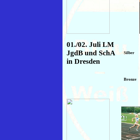
01./02. Juli LM
JgdB und SchA
Silber
in Dresden
Bronze