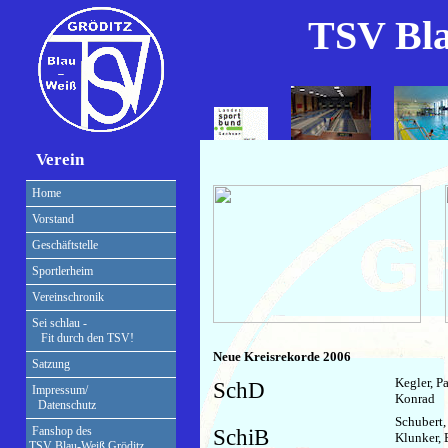
TSV Bla
Verein
Home
Vorstand
Geschäftstelle
Sportlerheim
Vereinschronik
Sei schlau -
Fit durch den TSV!
Neue Kreisrekorde 2006
Satzung
Kegler, Pa
SchD
Impressum/
Konrad
Datenschutz
Schubert,
Fanshop des
SchiB
Klunker, 
TSV Blau-Weiß Gröditz