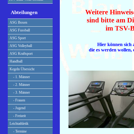
Weitere Hinweis
Abteilungen
sind bitte am 
ASG Boxen
im TSV-B
ASG Fussball
ASG Sport
Hier können sich 
ASG Volleyball
die es werden wollen
ASG Kraftsport
Handball
Kegeln Übersicht
- 1. Männer
- 2. Männer
- 3. Männer
- Frauen
- Jugend
- Freizeit
Leichtathletik
- Termine