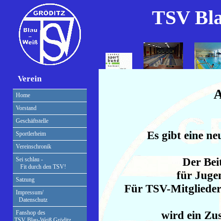
TSV Bla
Verein
A
Home
Vorstand
Geschäftstelle
Es gibt eine n
Sportlerheim
Vereinschronik
Der Bei
Sei schlau -
Fit durch den TSV!
für Juge
Satzung
Für TSV-Mitglieder 
Impressum/
Datenschutz
wird ein Zu
Fanshop des
TSV Blau-Weiß Gröditz