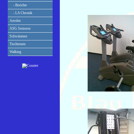
- Berichte
- LA Chronik
Aerobic
ASG Senioren
Schwimmen
Tischtennis
Walking